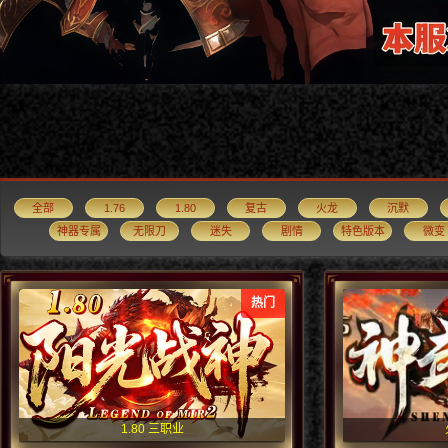
全部
1.76
1.80
复古
火龙
沉默
神器专属
无限刀
迷失
剧情
特色版本
微变
热门
1.80 三职业