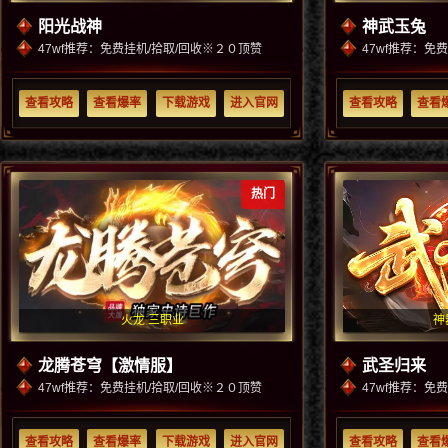
阳光战神
神武玉兔
47wf推荐：免费挂机/拾取/回收※２０顶赞
47wf推荐：免
查看攻略
查看爆率
下载游戏
进入官网
查看攻略
查看
热门
火龙 三职业
神
龙腾苍穹【激情服】
武圣归来
47wf推荐：免费挂机/拾取/回收※２０顶赞
47wf推荐：免
查看攻略
查看爆率
下载游戏
进入官网
查看攻略
查看